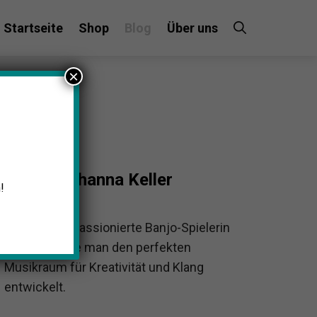
Startseite
Shop
Blog
Über uns
×
Johanna Keller
!
Johanna ist passionierte Banjo-Spielerin
und zeigt, wie man den perfekten
Musikraum für Kreativität und Klang
entwickelt.