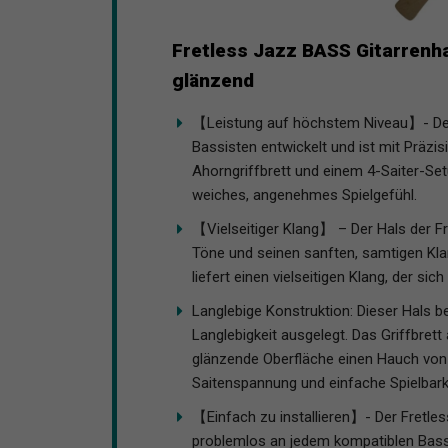
Fretless Jazz BASS Gitarrenhal
glänzend
【Leistung auf höchstem Niveau】- Der 
Bassisten entwickelt und ist mit Präzis
Ahorngriffbrett und einem 4-Saiter-Set
weiches, angenehmes Spielgefühl.
【Vielseitiger Klang】 – Der Hals der Fre
Töne und seinen sanften, samtigen Klan
liefert einen vielseitigen Klang, der sic
Langlebige Konstruktion: Dieser Hals b
Langlebigkeit ausgelegt. Das Griffbrett
glänzende Oberfläche einen Hauch von E
Saitenspannung und einfache Spielbarke
【Einfach zu installieren】- Der Fretles
problemlos an jedem kompatiblen Bassko