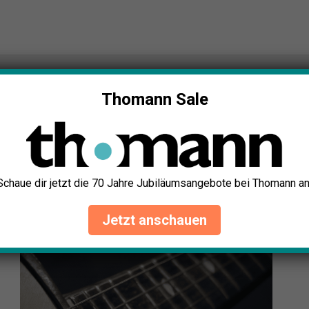
 5 besten (Bestenliste)
Thomann Sale
Die 5 besten (Bestenliste)
r verlinken u.a. auf ausgewählte Online-Shops und Partner,
Schaue dir jetzt die 70 Jahre Jubiläumsangebote bei Thomann an
erfahren
.
Jetzt anschauen