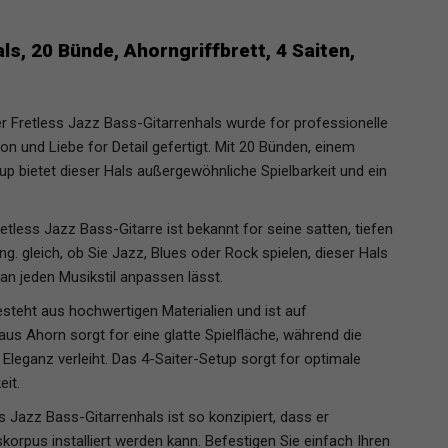
s, 20 Bünde, Ahorngriffbrett, 4 Saiten,
Fretless Jazz Bass-Gitarrenhals wurde for professionelle
ion und Liebe for Detail gefertigt. Mit 20 Bünden, einem
up bietet dieser Hals außergewöhnliche Spielbarkeit und ein
tless Jazz Bass-Gitarre ist bekannt for seine satten, tiefen
g. gleich, ob Sie Jazz, Blues oder Rock spielen, dieser Hals
h an jeden Musikstil anpassen lässt.
esteht aus hochwertigen Materialien und ist auf
 aus Ahorn sorgt for eine glatte Spielfläche, während die
leganz verleiht. Das 4-Saiter-Setup sorgt for optimale
it.
s Jazz Bass-Gitarrenhals ist so konzipiert, dass er
rpus installiert werden kann. Befestigen Sie einfach Ihren